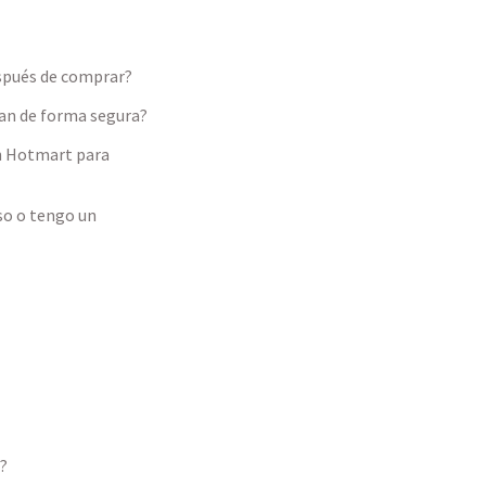
espués de comprar?
zan de forma segura?
n Hotmart para
eso o tengo un
?